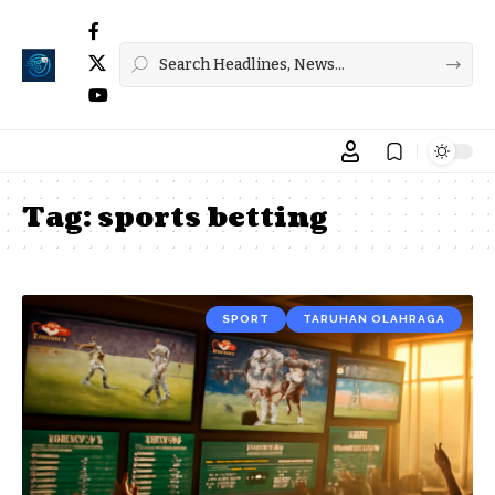
Tag:
sports betting
SPORT
TARUHAN OLAHRAGA