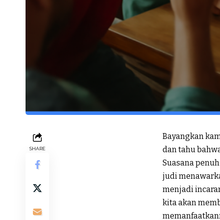
Bayangkan kam
dan tahu bahwa
SHARE
Suasana penuh 
judi menawark
menjadi incara
kita akan memb
memanfaatkann