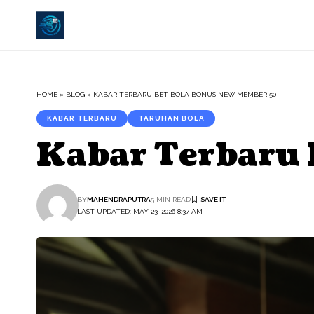
HOME
»
BLOG
»
KABAR TERBARU BET BOLA BONUS NEW MEMBER 50
KABAR TERBARU
TARUHAN BOLA
Kabar Terbaru 
BY
MAHENDRAPUTRA
5 MIN READ
LAST UPDATED: MAY 23, 2026 8:37 AM