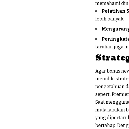
memahami dinam
Pelatihan S
lebih banyak.
Mengurangi
Peningkat
taruhan juga m
Strate
Agar bonus new
memiliki strate
pengetahuan da
seperti Premier
Saat menggunak
mula lakukan b
yang dipertaru
bertahap. Deng