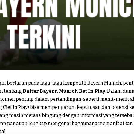
gin bertaruh pada laga-laga kompetitif Bayern Munich, pen
ni tentang
Daftar Bayern Munich Bet In Play
. Dalam duni
momen penting dalam pertandingan, seperti menit-menit akh
g (Bet In Play) bisa mempengaruhi keputusan dan potensi 
ang masih merasa bingung dengan informasi yang tersebar di
an panduan lengkap mengenai bagaimana memanfaatkan be
al.