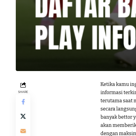
Ketika kamu in
informasi terki
SHARE
terutama saat 
secara langsun
banyak bettor y
akan memberik
dengan maksim