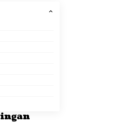
dingan