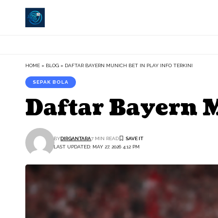
HOME
»
BLOG
»
DAFTAR BAYERN MUNICH BET IN PLAY INFO TERKINI
SEPAK BOLA
Daftar Bayern M
BY
DIRGANTARA
7 MIN READ
LAST UPDATED: MAY 27, 2026 4:12 PM