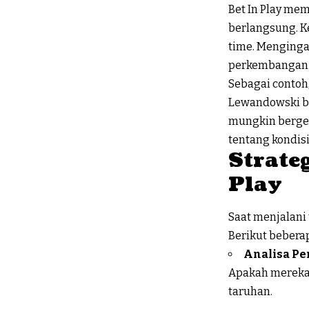
Bet In Play m
berlangsung. K
time. Mengingat
perkembangan p
Sebagai contoh
Lewandowski be
mungkin berger
tentang kondis
Strate
Play
Saat menjalani 
Berikut bebera
Analisa Pe
Apakah mereka 
taruhan.