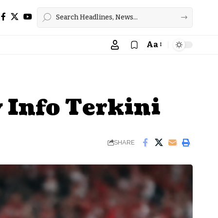
Aa
Font
Resizer
 Info Terkini
SHARE