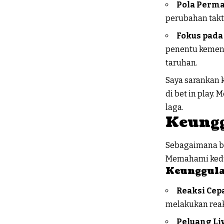
Pola Perma
perubahan takti
Fokus pada
penentu kemena
taruhan.
Saya sarankan 
di bet in play
laga.
Keungg
Sebagaimana be
Memahami kedu
Keunggul
Reaksi Cepa
melakukan reak
Peluang Li