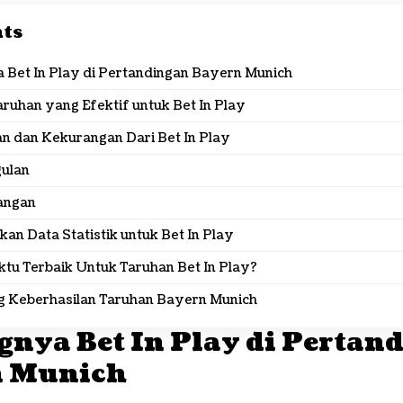
nts
 Bet In Play di Pertandingan Bayern Munich
aruhan yang Efektif untuk Bet In Play
n dan Kekurangan Dari Bet In Play
ulan
angan
n Data Statistik untuk Bet In Play
tu Terbaik Untuk Taruhan Bet In Play?
 Keberhasilan Taruhan Bayern Munich
gnya Bet In Play di Pertan
n Munich