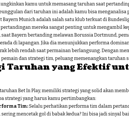
emungkinkan kamu untuk memasang taruhan saat pertandi
eunggulan dari taruhan ini adalah kamu bisa menganalisa p
 Bayern Munich adalah salah satu klub terkuat di Bundesli
ertandingan mereka sangat penting untuk mengambil kep
, saat Bayern bertanding melawan Borussia Dortmund, pema
rada di lapangan. Jika dia menunjukkan performa dominan
ak lebih rendah saat permainan berlangsung. Dengan mema
i pemain dan strategi tim, peluang memenangkan taruhan s
gi Taruhan yang Efektif unt
taruhan Bet In Play, memiliki strategi yang solid akan mem
pa strategi yang harus kamu pertimbangkan:
rforma Tim:
Selalu perhatikan performa tim dalam perta
sering mencetak gol di babak kedua? Ini bisa jadi sinyal 