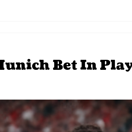
unich Bet In Play